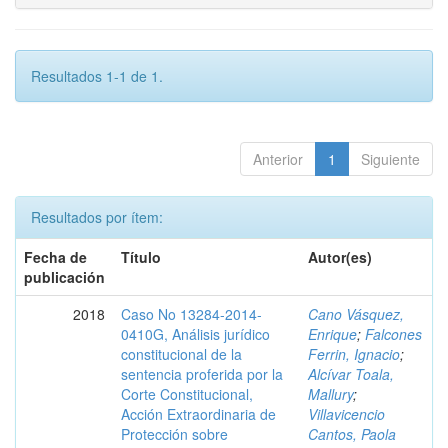
Resultados 1-1 de 1.
Anterior
1
Siguiente
Resultados por ítem:
Fecha de
Título
Autor(es)
publicación
2018
Caso No 13284-2014-
Cano Vásquez,
0410G, Análisis jurídico
Enrique
;
Falcones
constitucional de la
Ferrin, Ignacio
;
sentencia proferida por la
Alcívar Toala,
Corte Constitucional,
Mallury
;
Acción Extraordinaria de
Villavicencio
Protección sobre
Cantos, Paola