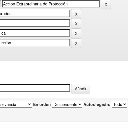
En orden
Autor/registro