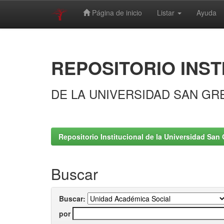
Página de inicio
Listar
Ayuda
Skip
navigation
REPOSITORIO INST
DE LA UNIVERSIDAD SAN GR
Repositorio Institucional de la Universidad San 
Buscar
Buscar:
por