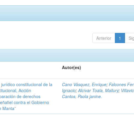
Anterior
1
Si
Autor(es)
urídico constitucional de la
Cano Vásquez, Enrique
;
Falcones Ferr
itucional, Acción
Ignacio
;
Alcívar Toala, Mallury
;
Villavi
eparación de derechos
Cantos, Paola janine.
eñafiel contra el Gobierno
n Manta”