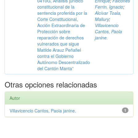
0410G, Análisis jurídico
Enrique
;
Falcones
constitucional de la
Ferrin, Ignacio
;
sentencia proferida por la
Alcívar Toala,
Corte Constitucional,
Mallury
;
Acción Extraordinaria de
Villavicencio
Protección sobre
Cantos, Paola
reparación de derechos
janine.
vulnerados que sigue
Matilde Arauz Peñafiel
contra el Gobierno
Autónomo Descentralizado
del Cantón Manta”
Otras opciones relacionadas
Autor
Villavicencio Cantos, Paola janine.
1