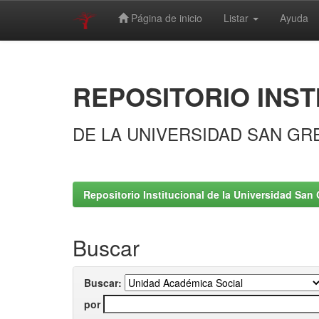
Página de inicio
Listar
Ayuda
Skip
navigation
REPOSITORIO INST
DE LA UNIVERSIDAD SAN GR
Repositorio Institucional de la Universidad San 
Buscar
Buscar:
por