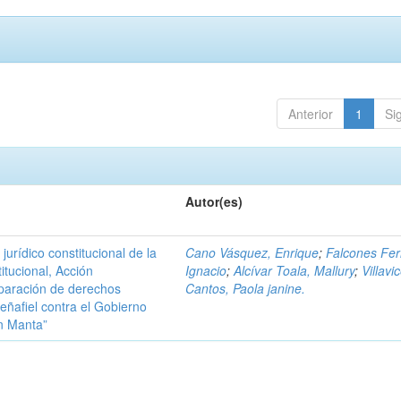
Anterior
1
Si
Autor(es)
urídico constitucional de la
Cano Vásquez, Enrique
;
Falcones Ferr
itucional, Acción
Ignacio
;
Alcívar Toala, Mallury
;
Villavi
eparación de derechos
Cantos, Paola janine.
eñafiel contra el Gobierno
n Manta”