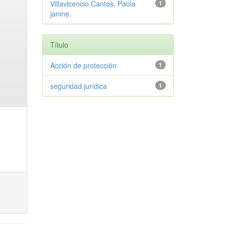
Villavicencio Cantos, Paola
1
janine.
Título
Acción de protección
1
seguridad jurídica
1