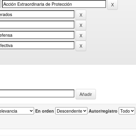
En orden
Autor/registro