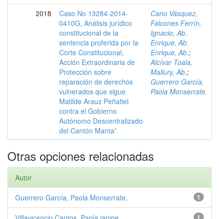
2018
Caso No 13284-2014-
Cano Vásquez,
0410G, Análisis jurídico
Falcones Ferrín,
constitucional de la
Ignacio, Ab.
sentencia proferida por la
Enrique, Ab.
Corte Constitucional,
Enrique, Ab.
;
Acción Extraordinaria de
Alcívar Toala,
Protección sobre
Mallury, Ab.
;
reparación de derechos
Guerrero García,
vulnerados que sigue
Paola Monserrate.
Matilde Arauz Peñafiel
contra el Gobierno
Autónomo Descentralizado
del Cantón Manta”
Otras opciones relacionadas
Autor
Guerrero García, Paola Monserrate.
1
Villavicencio Cantos, Paola janine.
1