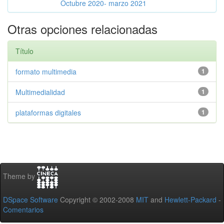
Octubre 2020- marzo 2021
Otras opciones relacionadas
Título
formato multimedia
1
Multimedialidad
1
plataformas digitales
1
Theme by
DSpace Software
Copyright © 2002-2008
MIT
and
Hewlett-Packard
-
Comentarios