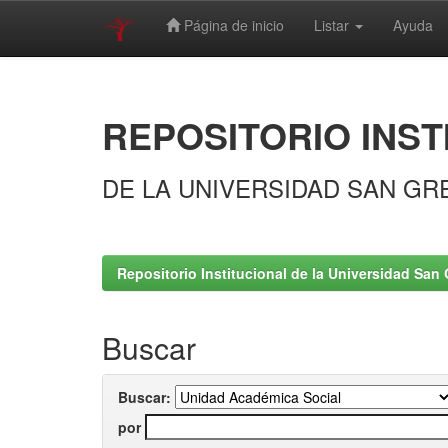
Página de inicio
Listar
Ayuda
Skip
navigation
REPOSITORIO INST
DE LA UNIVERSIDAD SAN GR
Repositorio Institucional de la Universidad San 
Buscar
Buscar:
por