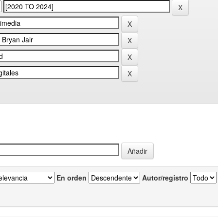
En orden
Autor/registro