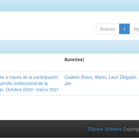
Anterior
1
Si
Autor(es)
es a través de la participación
Cedeño Bravo, Mario
;
León Delgado,
rrollo institucional de la
Jair
ejo. Octubre 2020- marzo 2021
DSpace Software
Copyrig