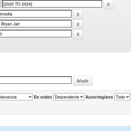
En orden
Autor/registro