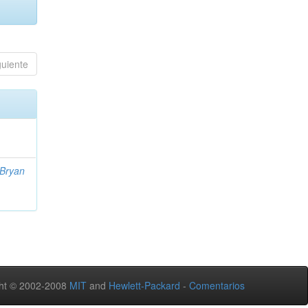
guiente
 Bryan
ht © 2002-2008
MIT
and
Hewlett-Packard
-
Comentarios