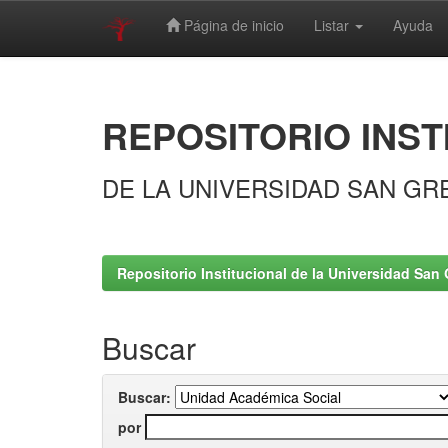
Página de inicio
Listar
Ayuda
Skip
navigation
REPOSITORIO INST
DE LA UNIVERSIDAD SAN GR
Repositorio Institucional de la Universidad San 
Buscar
Buscar:
por