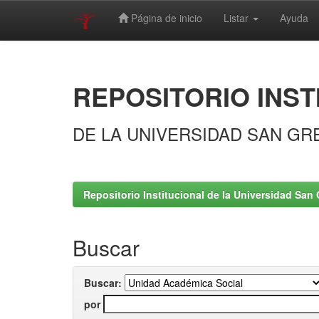
Página de inicio
Listar
Ayuda
Skip
navigation
REPOSITORIO INST
DE LA UNIVERSIDAD SAN GR
Repositorio Institucional de la Universidad San 
Buscar
Buscar:
por