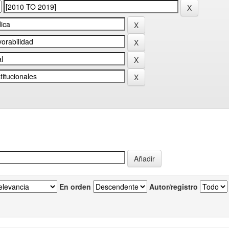
En orden
Autor/registro