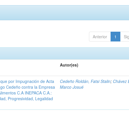
Anterior
1
Si
Autor(es)
que por Impugnación de Acta
Cedeño Roldán, Fatsi Stalin
;
Chávez B
riago Cedeño contra la Empresa
Marco Josué
 Alimentos C.A INEPACA C.A.:
idad, Progresividad, Legalidad