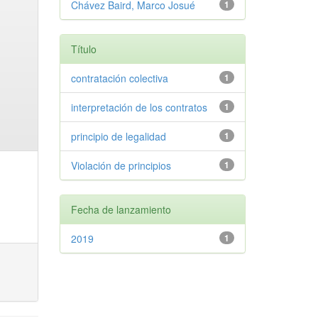
Chávez Baird, Marco Josué
1
Título
contratación colectiva
1
interpretación de los contratos
1
principio de legalidad
1
Violación de principios
1
Fecha de lanzamiento
2019
1