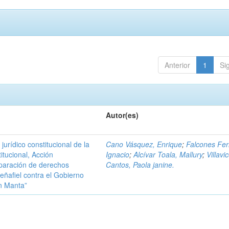
Anterior
1
Si
Autor(es)
urídico constitucional de la
Cano Vásquez, Enrique
;
Falcones Ferr
itucional, Acción
Ignacio
;
Alcívar Toala, Mallury
;
Villavi
eparación de derechos
Cantos, Paola janine.
eñafiel contra el Gobierno
n Manta”