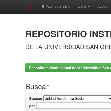
Página de inicio
Listar
Ayuda
Skip
navigation
REPOSITORIO INST
DE LA UNIVERSIDAD SAN GR
Repositorio Institucional de la Universidad San 
Buscar
Buscar:
por