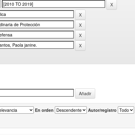
En orden
Autor/registro