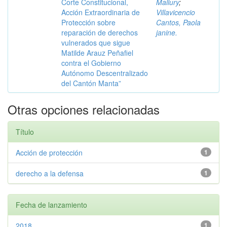
Corte Constitucional,
Mallury
;
Acción Extraordinaria de
Villavicencio
Protección sobre
Cantos, Paola
reparación de derechos
janine.
vulnerados que sigue
Matilde Arauz Peñafiel
contra el Gobierno
Autónomo Descentralizado
del Cantón Manta”
Otras opciones relacionadas
Título
Acción de protección
1
derecho a la defensa
1
Fecha de lanzamiento
2018
1