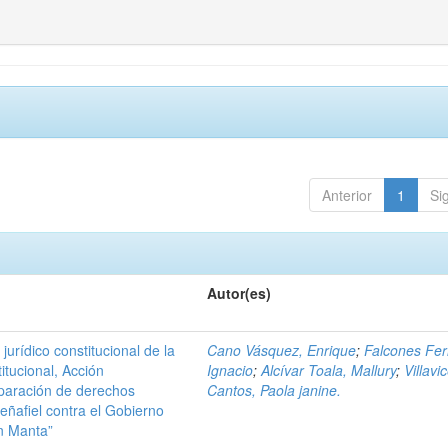
Anterior
1
Si
Autor(es)
urídico constitucional de la
Cano Vásquez, Enrique
;
Falcones Ferr
itucional, Acción
Ignacio
;
Alcívar Toala, Mallury
;
Villavi
eparación de derechos
Cantos, Paola janine.
eñafiel contra el Gobierno
n Manta”