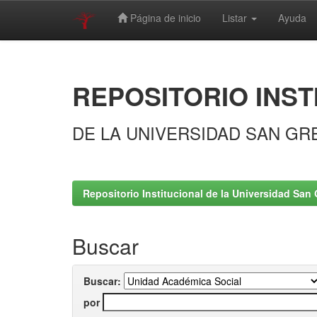
Página de inicio
Listar
Ayuda
Skip
navigation
REPOSITORIO INST
DE LA UNIVERSIDAD SAN GR
Repositorio Institucional de la Universidad San 
Buscar
Buscar:
por