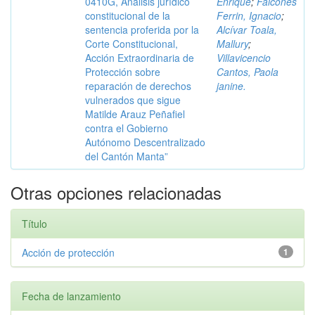
0410G, Análisis jurídico
Enrique
;
Falcones
constitucional de la
Ferrin, Ignacio
;
sentencia proferida por la
Alcívar Toala,
Corte Constitucional,
Mallury
;
Acción Extraordinaria de
Villavicencio
Protección sobre
Cantos, Paola
reparación de derechos
janine.
vulnerados que sigue
Matilde Arauz Peñafiel
contra el Gobierno
Autónomo Descentralizado
del Cantón Manta”
Otras opciones relacionadas
Título
Acción de protección
1
Fecha de lanzamiento