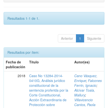
Resultados 1-1 de 1.
Anterior
1
Siguiente
Resultados por ítem:
Fecha de
Título
Autor(es)
publicación
2018
Caso No 13284-2014-
Cano Vásquez,
0410G, Análisis jurídico
Enrique
;
Falcones
constitucional de la
Ferrin, Ignacio
;
sentencia proferida por la
Alcívar Toala,
Corte Constitucional,
Mallury
;
Acción Extraordinaria de
Villavicencio
Protección sobre
Cantos, Paola