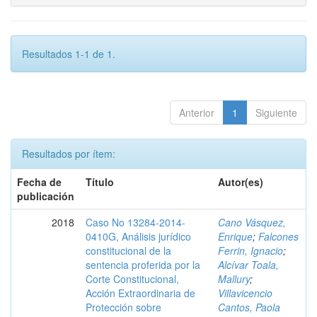
Resultados 1-1 de 1.
Anterior
1
Siguiente
Resultados por ítem:
Fecha de
Título
Autor(es)
publicación
2018
Caso No 13284-2014-
Cano Vásquez,
0410G, Análisis jurídico
Enrique
;
Falcones
constitucional de la
Ferrin, Ignacio
;
sentencia proferida por la
Alcívar Toala,
Corte Constitucional,
Mallury
;
Acción Extraordinaria de
Villavicencio
Protección sobre
Cantos, Paola