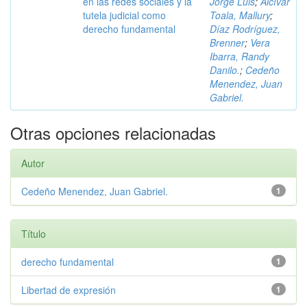
en las redes sociales y la
Jorge Luis
;
Alcívar
tutela judicial como
Toala, Mallury
;
derecho fundamental
Díaz Rodríguez,
Brenner
;
Vera
Ibarra, Randy
Danilo.
;
Cedeño
Menendez, Juan
Gabriel.
Otras opciones relacionadas
Autor
Cedeño Menendez, Juan Gabriel.
1
Título
derecho fundamental
1
Libertad de expresión
1