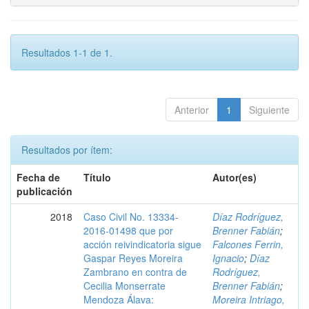
Resultados 1-1 de 1.
Anterior
1
Siguiente
Resultados por ítem:
Fecha de
Título
Autor(es)
publicación
2018
Caso Civil No. 13334-
Díaz Rodríguez,
2016-01498 que por
Brenner Fabián
;
acción reivindicatoria sigue
Falcones Ferrin,
Gaspar Reyes Moreira
Ignacio
;
Díaz
Zambrano en contra de
Rodríguez,
Cecilia Monserrate
Brenner Fabián
;
Mendoza Álava:
Moreira Intriago,