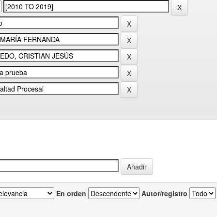
En orden
Autor/registro