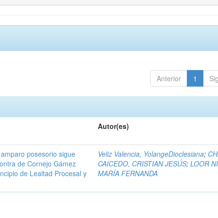
Anterior
1
Si
Autor(es)
 amparo posesorio sigue
Veliz Valencia, YolangeDioclesiana
;
CH
 contra de Cornejo Gámez
CAICEDO, CRISTIAN JESÚS
;
LOOR NI
incipio de Lealtad Procesal y
MARÍA FERNANDA