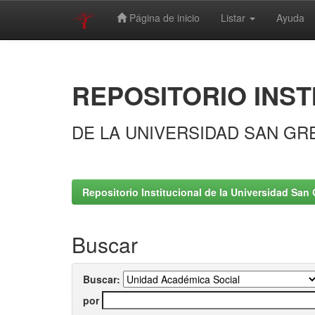
Página de inicio
Listar
Ayuda
Skip
navigation
REPOSITORIO INST
DE LA UNIVERSIDAD SAN GR
Repositorio Institucional de la Universidad San 
Buscar
Buscar:
por