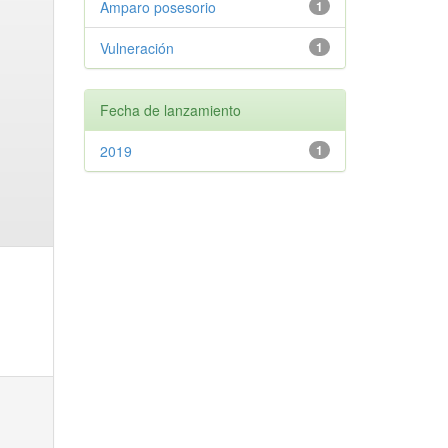
Amparo posesorio
1
Vulneración
1
Fecha de lanzamiento
2019
1