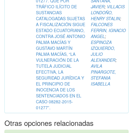
01277. QUE POR
SANTANA,
TRÁFICO ILÍCITO DE
JAVIER
;
VILLACIS
SUSTANCIAS
LONDOÑO,
CATALOGADAS SUJETAS
HENRY STALIN
;
A FISCALIZACIÓN SIGUE
FALCONES
ESTADO ECUATORIANO,
FERRIN, IGNACIO
CONTRA JOSÉ ANTONIO
ANGEL
;
PALMA MACÍAS Y
ESPINOZA
GUSTAVO MARTÍN
IZQUIERDO,
PALMA MACÍAS, “LA
JULIO
VULNERACIÓN DE LA
ALEXANDER
;
TUTELA JUDICIAL
AVILA
EFECTIVA, LA
PINARGOTE,
SEGURIDAD JURÍDICA Y
STEFANIA
EL PRINCIPIO DE
ISABELLA
INOCENCIA DE LOS
SENTENCIADOS EN EL
CASO 08282-2015-
01277”.
Otras opciones relacionadas