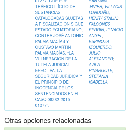
01277. QUE POR
SANTANA,
TRÁFICO ILÍCITO DE
JAVIER
;
VILLACIS
SUSTANCIAS
LONDOÑO,
CATALOGADAS SUJETAS
HENRY STALIN
;
A FISCALIZACIÓN SIGUE
FALCONES
ESTADO ECUATORIANO,
FERRIN, IGNACIO
CONTRA JOSÉ ANTONIO
ANGEL
;
PALMA MACÍAS Y
ESPINOZA
GUSTAVO MARTÍN
IZQUIERDO,
PALMA MACÍAS, “LA
JULIO
VULNERACIÓN DE LA
ALEXANDER
;
TUTELA JUDICIAL
AVILA
EFECTIVA, LA
PINARGOTE,
SEGURIDAD JURÍDICA Y
STEFANIA
EL PRINCIPIO DE
ISABELLA
INOCENCIA DE LOS
SENTENCIADOS EN EL
CASO 08282-2015-
01277”.
Otras opciones relacionadas