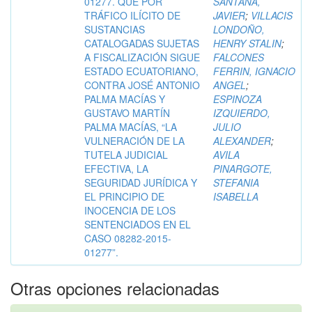
01277. QUE POR
SANTANA,
TRÁFICO ILÍCITO DE
JAVIER
;
VILLACIS
SUSTANCIAS
LONDOÑO,
CATALOGADAS SUJETAS
HENRY STALIN
;
A FISCALIZACIÓN SIGUE
FALCONES
ESTADO ECUATORIANO,
FERRIN, IGNACIO
CONTRA JOSÉ ANTONIO
ANGEL
;
PALMA MACÍAS Y
ESPINOZA
GUSTAVO MARTÍN
IZQUIERDO,
PALMA MACÍAS, “LA
JULIO
VULNERACIÓN DE LA
ALEXANDER
;
TUTELA JUDICIAL
AVILA
EFECTIVA, LA
PINARGOTE,
SEGURIDAD JURÍDICA Y
STEFANIA
EL PRINCIPIO DE
ISABELLA
INOCENCIA DE LOS
SENTENCIADOS EN EL
CASO 08282-2015-
01277”.
Otras opciones relacionadas