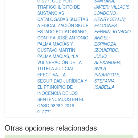
01277. QUE POR
SANTANA,
TRÁFICO ILÍCITO DE
JAVIER
;
VILLACIS
SUSTANCIAS
LONDOÑO,
CATALOGADAS SUJETAS
HENRY STALIN
;
A FISCALIZACIÓN SIGUE
FALCONES
ESTADO ECUATORIANO,
FERRIN, IGNACIO
CONTRA JOSÉ ANTONIO
ANGEL
;
PALMA MACÍAS Y
ESPINOZA
GUSTAVO MARTÍN
IZQUIERDO,
PALMA MACÍAS, “LA
JULIO
VULNERACIÓN DE LA
ALEXANDER
;
TUTELA JUDICIAL
AVILA
EFECTIVA, LA
PINARGOTE,
SEGURIDAD JURÍDICA Y
STEFANIA
EL PRINCIPIO DE
ISABELLA
INOCENCIA DE LOS
SENTENCIADOS EN EL
CASO 08282-2015-
01277”.
Otras opciones relacionadas