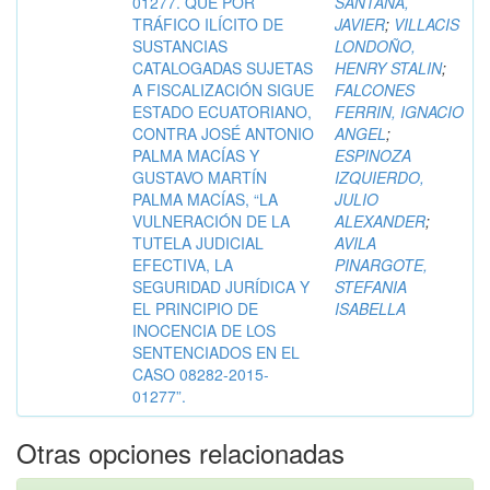
01277. QUE POR
SANTANA,
TRÁFICO ILÍCITO DE
JAVIER
;
VILLACIS
SUSTANCIAS
LONDOÑO,
CATALOGADAS SUJETAS
HENRY STALIN
;
A FISCALIZACIÓN SIGUE
FALCONES
ESTADO ECUATORIANO,
FERRIN, IGNACIO
CONTRA JOSÉ ANTONIO
ANGEL
;
PALMA MACÍAS Y
ESPINOZA
GUSTAVO MARTÍN
IZQUIERDO,
PALMA MACÍAS, “LA
JULIO
VULNERACIÓN DE LA
ALEXANDER
;
TUTELA JUDICIAL
AVILA
EFECTIVA, LA
PINARGOTE,
SEGURIDAD JURÍDICA Y
STEFANIA
EL PRINCIPIO DE
ISABELLA
INOCENCIA DE LOS
SENTENCIADOS EN EL
CASO 08282-2015-
01277”.
Otras opciones relacionadas