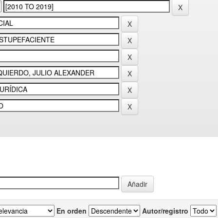
En orden
Autor/registro