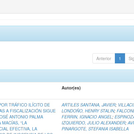
Anterior
1
Si
Autor(es)
 POR TRÁFICO ILÍCITO DE
ARTILES SANTANA, JAVIER
;
VILLACI
S A FISCALIZACIÓN SIGUE
LONDOÑO, HENRY STALIN
;
FALCON
OSÉ ANTONIO PALMA
FERRIN, IGNACIO ANGEL
;
ESPINOZ
 MACÍAS, “LA
IZQUIERDO, JULIO ALEXANDER
;
AV
IAL EFECTIVA, LA
PINARGOTE, STEFANIA ISABELLA