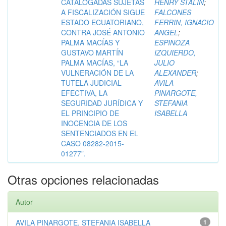
CATALOGADAS SUJETAS
HENRY STALIN
;
A FISCALIZACIÓN SIGUE
FALCONES
ESTADO ECUATORIANO,
FERRIN, IGNACIO
CONTRA JOSÉ ANTONIO
ANGEL
;
PALMA MACÍAS Y
ESPINOZA
GUSTAVO MARTÍN
IZQUIERDO,
PALMA MACÍAS, “LA
JULIO
VULNERACIÓN DE LA
ALEXANDER
;
TUTELA JUDICIAL
AVILA
EFECTIVA, LA
PINARGOTE,
SEGURIDAD JURÍDICA Y
STEFANIA
EL PRINCIPIO DE
ISABELLA
INOCENCIA DE LOS
SENTENCIADOS EN EL
CASO 08282-2015-
01277”.
Otras opciones relacionadas
Autor
AVILA PINARGOTE, STEFANIA ISABELLA
1