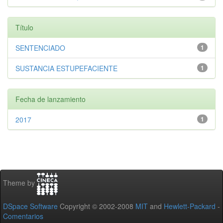
Título
SENTENCIADO
1
SUSTANCIA ESTUPEFACIENTE
1
Fecha de lanzamiento
2017
1
Theme by
DSpace Software
Copyright © 2002-2008
MIT
and
Hewlett-Packard
-
Comentarios