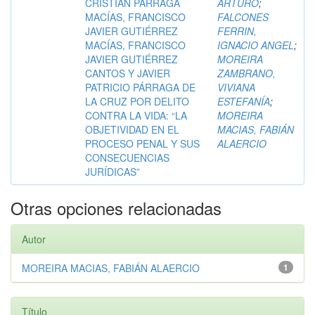
CRISTIAN PÁRRAGA
ARTURO
;
MACÍAS, FRANCISCO
FALCONES
JAVIER GUTIÉRREZ
FERRIN,
MACÍAS, FRANCISCO
IGNACIO ANGEL
;
JAVIER GUTIÉRREZ
MOREIRA
CANTOS Y JAVIER
ZAMBRANO,
PATRICIO PÁRRAGA DE
VIVIANA
LA CRUZ POR DELITO
ESTEFANÍA
;
CONTRA LA VIDA: “LA
MOREIRA
OBJETIVIDAD EN EL
MACIAS, FABIÁN
PROCESO PENAL Y SUS
ALAERCIO
CONSECUENCIAS
JURÍDICAS”
Otras opciones relacionadas
Autor
MOREIRA MACIAS, FABIÁN ALAERCIO
1
Título