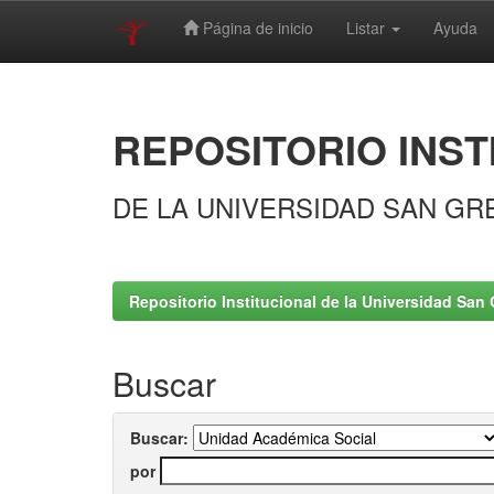
Página de inicio
Listar
Ayuda
Skip
navigation
REPOSITORIO INST
DE LA UNIVERSIDAD SAN GR
Repositorio Institucional de la Universidad San 
Buscar
Buscar:
por