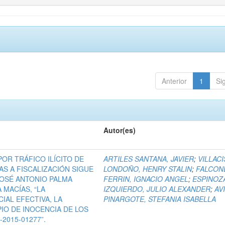
Anterior
1
Si
Autor(es)
 POR TRÁFICO ILÍCITO DE
ARTILES SANTANA, JAVIER
;
VILLACI
S A FISCALIZACIÓN SIGUE
LONDOÑO, HENRY STALIN
;
FALCON
OSÉ ANTONIO PALMA
FERRIN, IGNACIO ANGEL
;
ESPINOZ
 MACÍAS, “LA
IZQUIERDO, JULIO ALEXANDER
;
AV
IAL EFECTIVA, LA
PINARGOTE, STEFANIA ISABELLA
PIO DE INOCENCIA DE LOS
2015-01277”.