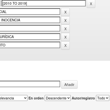
En orden
Autor/registro