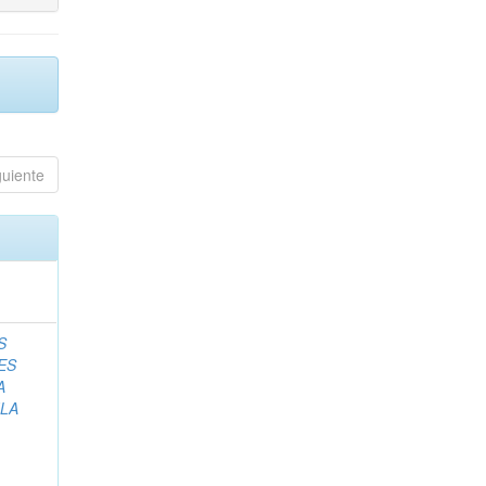
guiente
S
ES
A
ILA