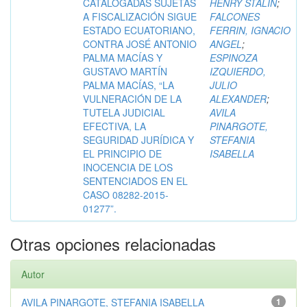
CATALOGADAS SUJETAS
HENRY STALIN
;
A FISCALIZACIÓN SIGUE
FALCONES
ESTADO ECUATORIANO,
FERRIN, IGNACIO
CONTRA JOSÉ ANTONIO
ANGEL
;
PALMA MACÍAS Y
ESPINOZA
GUSTAVO MARTÍN
IZQUIERDO,
PALMA MACÍAS, “LA
JULIO
VULNERACIÓN DE LA
ALEXANDER
;
TUTELA JUDICIAL
AVILA
EFECTIVA, LA
PINARGOTE,
SEGURIDAD JURÍDICA Y
STEFANIA
EL PRINCIPIO DE
ISABELLA
INOCENCIA DE LOS
SENTENCIADOS EN EL
CASO 08282-2015-
01277”.
Otras opciones relacionadas
Autor
AVILA PINARGOTE, STEFANIA ISABELLA
1