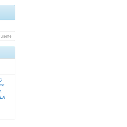
guiente
S
ES
A
ILA