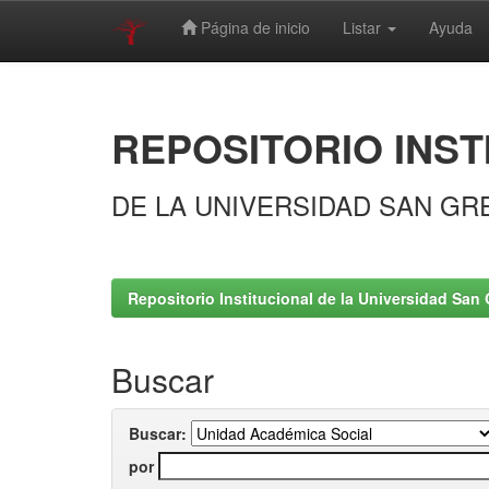
Página de inicio
Listar
Ayuda
Skip
navigation
REPOSITORIO INST
DE LA UNIVERSIDAD SAN GR
Repositorio Institucional de la Universidad San 
Buscar
Buscar:
por