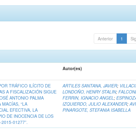
Anterior
1
Si
Autor(es)
 POR TRÁFICO ILÍCITO DE
ARTILES SANTANA, JAVIER
;
VILLACI
S A FISCALIZACIÓN SIGUE
LONDOÑO, HENRY STALIN
;
FALCON
OSÉ ANTONIO PALMA
FERRIN, IGNACIO ANGEL
;
ESPINOZ
 MACÍAS, “LA
IZQUIERDO, JULIO ALEXANDER
;
AV
IAL EFECTIVA, LA
PINARGOTE, STEFANIA ISABELLA
PIO DE INOCENCIA DE LOS
2015-01277”.