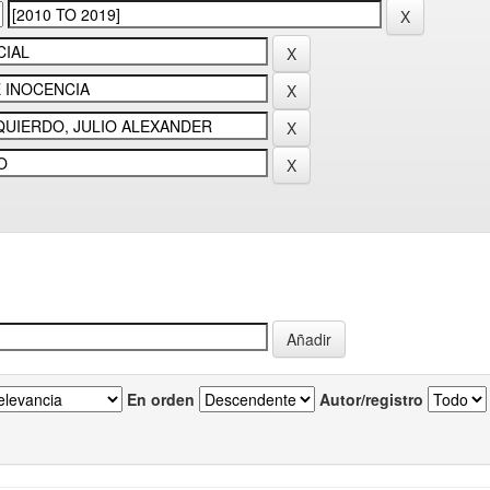
En orden
Autor/registro