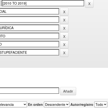
En orden
Autor/registro