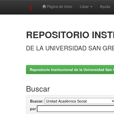
Página de inicio
Listar
Ayuda
Skip
navigation
REPOSITORIO INST
DE LA UNIVERSIDAD SAN GR
Repositorio Institucional de la Universidad San 
Buscar
Buscar:
por