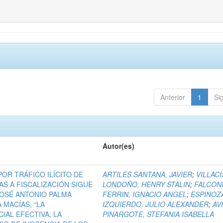
Anterior
1
Si
Autor(es)
 POR TRÁFICO ILÍCITO DE
ARTILES SANTANA, JAVIER
;
VILLACI
S A FISCALIZACIÓN SIGUE
LONDOÑO, HENRY STALIN
;
FALCON
OSÉ ANTONIO PALMA
FERRIN, IGNACIO ANGEL
;
ESPINOZ
 MACÍAS, “LA
IZQUIERDO, JULIO ALEXANDER
;
AV
IAL EFECTIVA, LA
PINARGOTE, STEFANIA ISABELLA