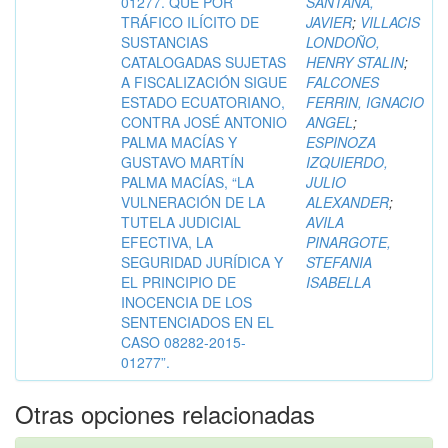
01277. QUE POR
SANTANA,
TRÁFICO ILÍCITO DE
JAVIER
;
VILLACIS
SUSTANCIAS
LONDOÑO,
CATALOGADAS SUJETAS
HENRY STALIN
;
A FISCALIZACIÓN SIGUE
FALCONES
ESTADO ECUATORIANO,
FERRIN, IGNACIO
CONTRA JOSÉ ANTONIO
ANGEL
;
PALMA MACÍAS Y
ESPINOZA
GUSTAVO MARTÍN
IZQUIERDO,
PALMA MACÍAS, “LA
JULIO
VULNERACIÓN DE LA
ALEXANDER
;
TUTELA JUDICIAL
AVILA
EFECTIVA, LA
PINARGOTE,
SEGURIDAD JURÍDICA Y
STEFANIA
EL PRINCIPIO DE
ISABELLA
INOCENCIA DE LOS
SENTENCIADOS EN EL
CASO 08282-2015-
01277”.
Otras opciones relacionadas