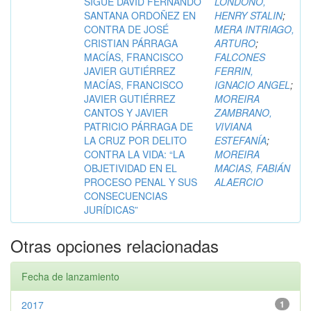
SIGUE DAVID FERNANDO
LONDOÑO,
SANTANA ORDOÑEZ EN
HENRY STALIN
;
CONTRA DE JOSÉ
MERA INTRIAGO,
CRISTIAN PÁRRAGA
ARTURO
;
MACÍAS, FRANCISCO
FALCONES
JAVIER GUTIÉRREZ
FERRIN,
MACÍAS, FRANCISCO
IGNACIO ANGEL
;
JAVIER GUTIÉRREZ
MOREIRA
CANTOS Y JAVIER
ZAMBRANO,
PATRICIO PÁRRAGA DE
VIVIANA
LA CRUZ POR DELITO
ESTEFANÍA
;
CONTRA LA VIDA: “LA
MOREIRA
OBJETIVIDAD EN EL
MACIAS, FABIÁN
PROCESO PENAL Y SUS
ALAERCIO
CONSECUENCIAS
JURÍDICAS”
Otras opciones relacionadas
Fecha de lanzamiento
2017
1