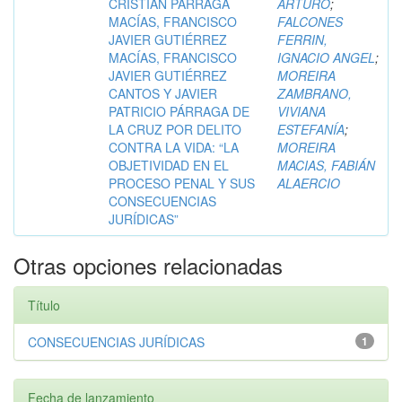
CRISTIAN PÁRRAGA
ARTURO
;
MACÍAS, FRANCISCO
FALCONES
JAVIER GUTIÉRREZ
FERRIN,
MACÍAS, FRANCISCO
IGNACIO ANGEL
;
JAVIER GUTIÉRREZ
MOREIRA
CANTOS Y JAVIER
ZAMBRANO,
PATRICIO PÁRRAGA DE
VIVIANA
LA CRUZ POR DELITO
ESTEFANÍA
;
CONTRA LA VIDA: “LA
MOREIRA
OBJETIVIDAD EN EL
MACIAS, FABIÁN
PROCESO PENAL Y SUS
ALAERCIO
CONSECUENCIAS
JURÍDICAS”
Otras opciones relacionadas
Título
CONSECUENCIAS JURÍDICAS
1
Fecha de lanzamiento