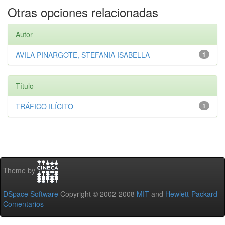
Otras opciones relacionadas
Autor
AVILA PINARGOTE, STEFANIA ISABELLA
1
Título
TRÁFICO ILÍCITO
1
Theme by
DSpace Software
Copyright © 2002-2008
MIT
and
Hewlett-Packard
-
Comentarios