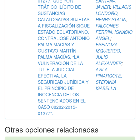
01277. QUE POR
SANTANA,
TRÁFICO ILÍCITO DE
JAVIER
;
VILLACIS
SUSTANCIAS
LONDOÑO,
CATALOGADAS SUJETAS
HENRY STALIN
;
A FISCALIZACIÓN SIGUE
FALCONES
ESTADO ECUATORIANO,
FERRIN, IGNACIO
CONTRA JOSÉ ANTONIO
ANGEL
;
PALMA MACÍAS Y
ESPINOZA
GUSTAVO MARTÍN
IZQUIERDO,
PALMA MACÍAS, “LA
JULIO
VULNERACIÓN DE LA
ALEXANDER
;
TUTELA JUDICIAL
AVILA
EFECTIVA, LA
PINARGOTE,
SEGURIDAD JURÍDICA Y
STEFANIA
EL PRINCIPIO DE
ISABELLA
INOCENCIA DE LOS
SENTENCIADOS EN EL
CASO 08282-2015-
01277”.
Otras opciones relacionadas