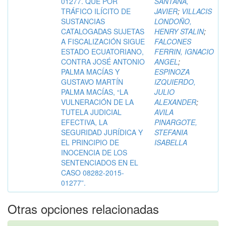
01277. QUE POR
SANTANA,
TRÁFICO ILÍCITO DE
JAVIER
;
VILLACIS
SUSTANCIAS
LONDOÑO,
CATALOGADAS SUJETAS
HENRY STALIN
;
A FISCALIZACIÓN SIGUE
FALCONES
ESTADO ECUATORIANO,
FERRIN, IGNACIO
CONTRA JOSÉ ANTONIO
ANGEL
;
PALMA MACÍAS Y
ESPINOZA
GUSTAVO MARTÍN
IZQUIERDO,
PALMA MACÍAS, “LA
JULIO
VULNERACIÓN DE LA
ALEXANDER
;
TUTELA JUDICIAL
AVILA
EFECTIVA, LA
PINARGOTE,
SEGURIDAD JURÍDICA Y
STEFANIA
EL PRINCIPIO DE
ISABELLA
INOCENCIA DE LOS
SENTENCIADOS EN EL
CASO 08282-2015-
01277”.
Otras opciones relacionadas