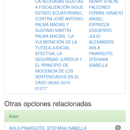
CATALOGADAS SUJETAS
HENRY STALIN
;
A FISCALIZACIÓN SIGUE
FALCONES
ESTADO ECUATORIANO,
FERRIN, IGNACIO
CONTRA JOSÉ ANTONIO
ANGEL
;
PALMA MACÍAS Y
ESPINOZA
GUSTAVO MARTÍN
IZQUIERDO,
PALMA MACÍAS, “LA
JULIO
VULNERACIÓN DE LA
ALEXANDER
;
TUTELA JUDICIAL
AVILA
EFECTIVA, LA
PINARGOTE,
SEGURIDAD JURÍDICA Y
STEFANIA
EL PRINCIPIO DE
ISABELLA
INOCENCIA DE LOS
SENTENCIADOS EN EL
CASO 08282-2015-
01277”.
Otras opciones relacionadas
Autor
AVILA PINARGOTE, STEFANIA ISABELLA
1