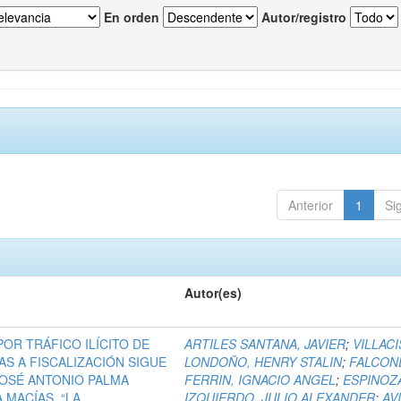
En orden
Autor/registro
Anterior
1
Si
Autor(es)
 POR TRÁFICO ILÍCITO DE
ARTILES SANTANA, JAVIER
;
VILLACI
S A FISCALIZACIÓN SIGUE
LONDOÑO, HENRY STALIN
;
FALCON
OSÉ ANTONIO PALMA
FERRIN, IGNACIO ANGEL
;
ESPINOZ
 MACÍAS, “LA
IZQUIERDO, JULIO ALEXANDER
;
AV