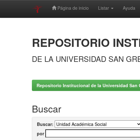
Página de inicio
Listar
Ayuda
Skip
navigation
REPOSITORIO INST
DE LA UNIVERSIDAD SAN GR
Repositorio Institucional de la Universidad San 
Buscar
Buscar:
por