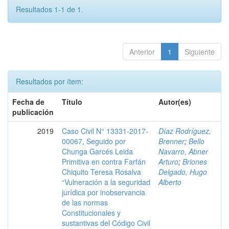
Resultados 1-1 de 1.
Anterior
1
Siguiente
Resultados por ítem:
Fecha de
Título
Autor(es)
publicación
2019
Caso Civil N° 13331-2017-
Díaz Rodríguez,
00067, Seguido por
Brenner
;
Bello
Chunga Garcés Leida
Navarro, Abner
Primitiva en contra Farfán
Arturo
;
Briones
Chiquito Teresa Rosalva
Delgado, Hugo
“Vulneración a la seguridad
Alberto
jurídica por inobservancia
de las normas
Constitucionales y
sustantivas del Código Civil