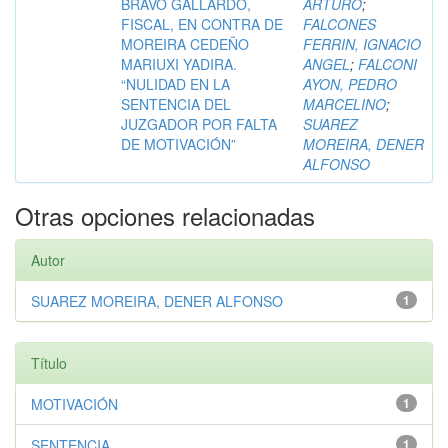
BRAVO GALLARDO,
ARTURO
;
FISCAL, EN CONTRA DE
FALCONES
MOREIRA CEDEÑO
FERRIN, IGNACIO
MARIUXI YADIRA.
ANGEL
;
FALCONI
“NULIDAD EN LA
AYON, PEDRO
SENTENCIA DEL
MARCELINO
;
JUZGADOR POR FALTA
SUAREZ
DE MOTIVACIÓN”
MOREIRA, DENER
ALFONSO
Otras opciones relacionadas
Autor
SUAREZ MOREIRA, DENER ALFONSO
1
Título
MOTIVACIÓN
1
SENTENCIA
1