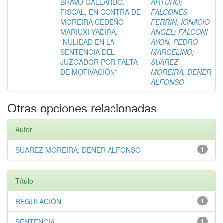
BRAVO GALLARDO,
ARTURO
;
FISCAL, EN CONTRA DE
FALCONES
MOREIRA CEDEÑO
FERRIN, IGNACIO
MARIUXI YADIRA.
ANGEL
;
FALCONI
“NULIDAD EN LA
AYON, PEDRO
SENTENCIA DEL
MARCELINO
;
JUZGADOR POR FALTA
SUAREZ
DE MOTIVACIÓN”
MOREIRA, DENER
ALFONSO
Otras opciones relacionadas
Autor
SUAREZ MOREIRA, DENER ALFONSO
1
Título
REGULACIÓN
1
SENTENCIA
1