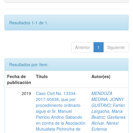
Resultados 1-1 de 1.
Anterior
1
Siguiente
Resultados por ítem:
Fecha de
Título
Autor(es)
publicación
2019
Caso Civil No. 13334-
MENDOZA
2017-00438, que por
MEDINA, JONNY
procedimiento ordinario
GUSTAVO
;
Farfán
sigue el Sr. Manuel
Largacha, María
Patricio Andino Sabando
Beatriz
;
Gavilanes
en contra de la Asociación
Alcívar, Nerexi
Mutualista Pichincha de
Eufemia