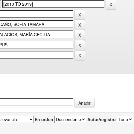
En orden
Autor/registro