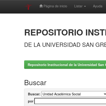
Página de inicio
Listar
Ayuda
Skip
navigation
REPOSITORIO INST
DE LA UNIVERSIDAD SAN GR
Repositorio Institucional de la Universidad San 
Buscar
Buscar:
por