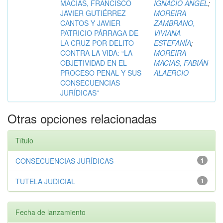
MACÍAS, FRANCISCO
IGNACIO ANGEL
;
JAVIER GUTIÉRREZ
MOREIRA
CANTOS Y JAVIER
ZAMBRANO,
PATRICIO PÁRRAGA DE
VIVIANA
LA CRUZ POR DELITO
ESTEFANÍA
;
CONTRA LA VIDA: “LA
MOREIRA
OBJETIVIDAD EN EL
MACIAS, FABIÁN
PROCESO PENAL Y SUS
ALAERCIO
CONSECUENCIAS
JURÍDICAS”
Otras opciones relacionadas
Título
CONSECUENCIAS JURÍDICAS
1
TUTELA JUDICIAL
1
Fecha de lanzamiento