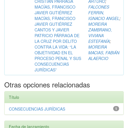
CRISTIAN PÁRRAGA
ARTURO
;
MACÍAS, FRANCISCO
FALCONES
JAVIER GUTIÉRREZ
FERRIN,
MACÍAS, FRANCISCO
IGNACIO ANGEL
;
JAVIER GUTIÉRREZ
MOREIRA
CANTOS Y JAVIER
ZAMBRANO,
PATRICIO PÁRRAGA DE
VIVIANA
LA CRUZ POR DELITO
ESTEFANÍA
;
CONTRA LA VIDA: “LA
MOREIRA
OBJETIVIDAD EN EL
MACIAS, FABIÁN
PROCESO PENAL Y SUS
ALAERCIO
CONSECUENCIAS
JURÍDICAS”
Otras opciones relacionadas
Título
CONSECUENCIAS JURÍDICAS
1
Fecha de lanzamiento