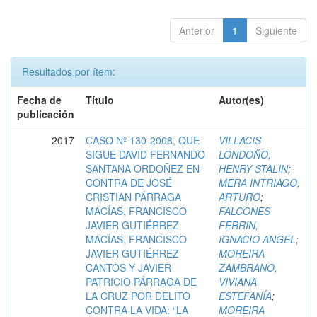
Anterior
1
Siguiente
Resultados por ítem:
Fecha de
Título
Autor(es)
publicación
2017
CASO Nº 130-2008, QUE
VILLACIS
SIGUE DAVID FERNANDO
LONDOÑO,
SANTANA ORDOÑEZ EN
HENRY STALIN
;
CONTRA DE JOSÉ
MERA INTRIAGO,
CRISTIAN PÁRRAGA
ARTURO
;
MACÍAS, FRANCISCO
FALCONES
JAVIER GUTIÉRREZ
FERRIN,
MACÍAS, FRANCISCO
IGNACIO ANGEL
;
JAVIER GUTIÉRREZ
MOREIRA
CANTOS Y JAVIER
ZAMBRANO,
PATRICIO PÁRRAGA DE
VIVIANA
LA CRUZ POR DELITO
ESTEFANÍA
;
CONTRA LA VIDA: “LA
MOREIRA