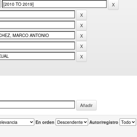
En orden
Autor/registro