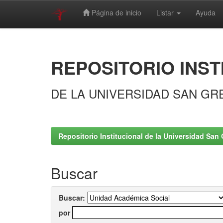
Página de inicio
Listar
Ayuda
Skip
navigation
REPOSITORIO INST
DE LA UNIVERSIDAD SAN GR
Repositorio Institucional de la Universidad San 
Buscar
Buscar:
por