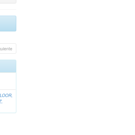
guiente
 LOOR,
Z,