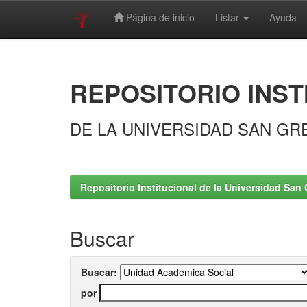
Página de inicio
Listar
Ayuda
Skip
navigation
REPOSITORIO INST
DE LA UNIVERSIDAD SAN GR
Repositorio Institucional de la Universidad San 
Buscar
Buscar:
por