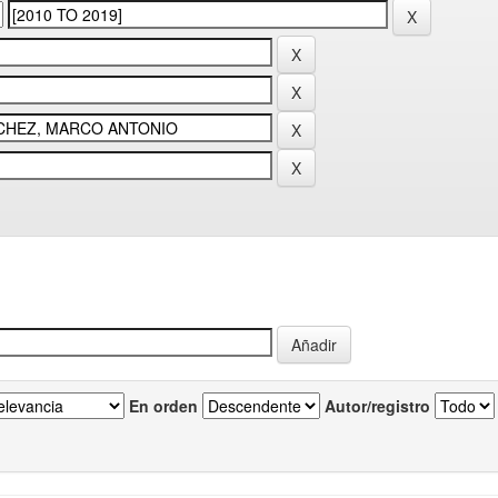
En orden
Autor/registro