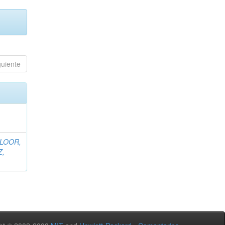
guiente
 LOOR,
Z,