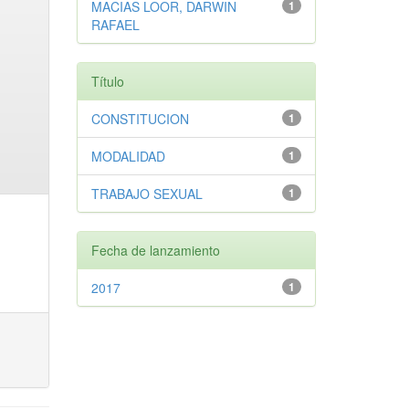
MACIAS LOOR, DARWIN
1
RAFAEL
Título
CONSTITUCION
1
MODALIDAD
1
TRABAJO SEXUAL
1
Fecha de lanzamiento
2017
1