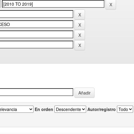
En orden
Autor/registro