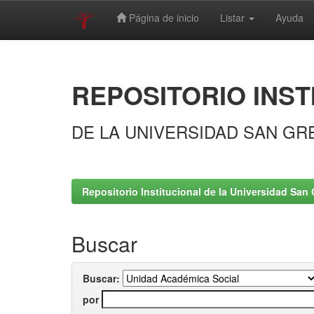
Página de inicio
Listar
Ayuda
Skip
navigation
REPOSITORIO INST
DE LA UNIVERSIDAD SAN GR
Repositorio Institucional de la Universidad San 
Buscar
Buscar:
por