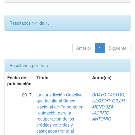
Resultados 1-1 de 1.
Anterior
1
Siguiente
Resultados por ítem:
Fecha de
Título
Autor(es)
publicación
2017
La Jurisdicción Coactiva
BRAVO CASTRO,
que faculta al Banco
HECTOR
;
GILER
Nacional de Fomento en
MENDOZA,
liquidación para la
JACINTO
recuperación de los
ANTONIO
créditos vencidos y
castigados frente al